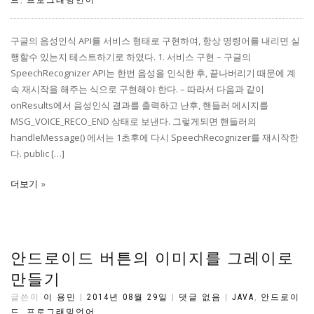
드
,
프로그래밍언어
구글의 음성인식 API를 서비스 형태로 구현하여, 항상 명령어를 내리면 실
행할수 있는지 테스트하기로 하였다. 1. 서비스 구현 – 구글의
SpeechRecognizer API는 한번 음성을 인식한 후, 끝나버리기 때문에 계
속 재시작을 해주는 식으로 구현해야 한다. – 따라서 다음과 같이
onResults에서 음성인식 결과를 출력하고 난후, 핸들러 메시지를
MSG_VOICE_RECO_END 상태로 보낸다. 그렇게되면 핸들러의
handleMessage() 에서는 1초후에 다시 SpeechRecognizer를 재시작한
다. public […]
더보기
안드로이드 버튼의 이미지를 그레이로
만들기
글쓴이
이 용민
|
2014년 08월 29일
|
댓글 없음
|
JAVA
,
안드로이
드
,
프로그래밍언어