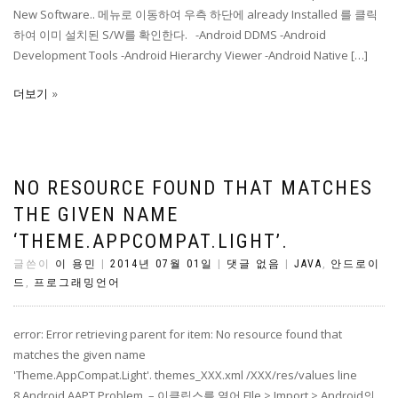
New Software.. 메뉴로 이동하여 우측 하단에 already Installed 를 클릭
하여 이미 설치된 S/W를 확인한다. -Android DDMS -Android
Development Tools -Android Hierarchy Viewer -Android Native […]
더보기
NO RESOURCE FOUND THAT MATCHES
THE GIVEN NAME
‘THEME.APPCOMPAT.LIGHT’.
글쓴이
이 용민
|
2014년 07월 01일
|
댓글 없음
|
JAVA
,
안드로이
드
,
프로그래밍언어
error: Error retrieving parent for item: No resource found that
matches the given name
'Theme.AppCompat.Light'. themes_XXX.xml /XXX/res/values line
8 Android AAPT Problem – 이클립스를 열어 FIle > Import > Android의