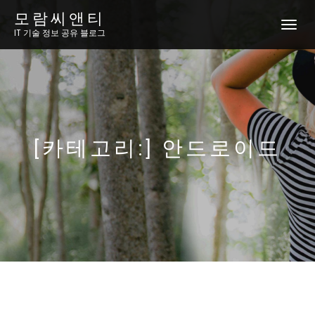
모람씨앤티
토
IT 기술 정보 공유 블로그
글
내
비
게
이
션
[카테고리:]
안드로이드