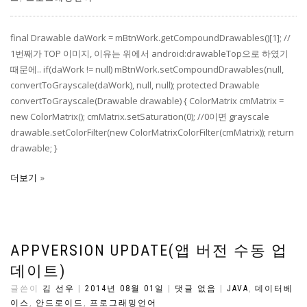
final Drawable daWork = mBtnWork.getCompoundDrawables()[1]; //
1번째가 TOP 이미지, 이유는 위에서 android:drawableTop으로 하였기
때문에.. if(daWork != null) mBtnWork.setCompoundDrawables(null,
convertToGrayscale(daWork), null, null); protected Drawable
convertToGrayscale(Drawable drawable) { ColorMatrix cmMatrix =
new ColorMatrix(); cmMatrix.setSaturation(0); //0이면 grayscale
drawable.setColorFilter(new ColorMatrixColorFilter(cmMatrix)); return
drawable; }
더보기
APPVERSION UPDATE(앱 버전 수동 업
데이트)
글쓴이
김 선우
|
2014년 08월 01일
|
댓글 없음
|
JAVA
,
데이터베
이스
,
안드로이드
,
프로그래밍언어