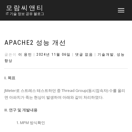
모람씨앤티
토
IT 기술 정보 공유 블로그
글
내
비
게
이
APACHE2 성능 개선
션
글쓴이
이 용민
|
2024년 11월 06일
|
댓글 없음
|
기술개발
,
성능
향상
I. 목표
JMeter로 스트레스 테스트하던 중 Thread Group(동시접속자) 수를 올리
면 아파치가 죽는 현상이 발생하여 아래와 같이 처리하였다.
II. 연구 및 개발내용
1. MPM 방식확인