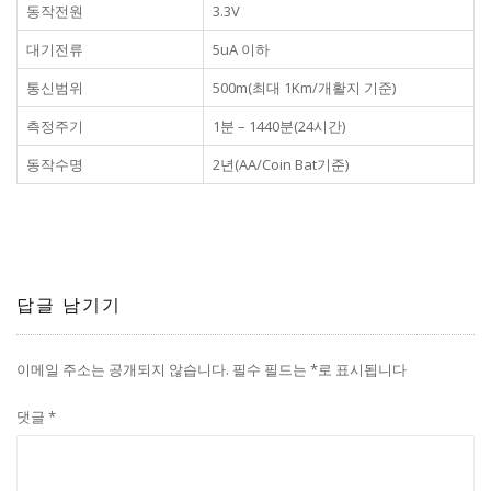
동작전원
3.3V
대기전류
5uA 이하
통신범위
500m(최대 1Km/개활지 기준)
측정주기
1분 – 1440분(24시간)
동작수명
2년(AA/Coin Bat기준)
답글 남기기
이메일 주소는 공개되지 않습니다.
필수 필드는
*
로 표시됩니다
댓글
*