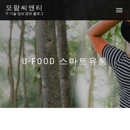
모람씨앤티
토
IT 기술 정보 공유 블로그
글
내
비
게
이
션
U-FOOD 스마트유통