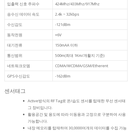
입출력 신호 주파수
424Mhz/433Mhz/917Mhz
송수신 데이터 속도
2.4k ~ 32kbps
수신감도
-121dBm
동작전원
+6V
대기전류
150mAA 이하
통신범위
500m(최대 1Km/개활지 기준)
네트워크모뎀
CDMA/WCDMA/GSM/Etherent
GPS수신감도
-162dBm
센서태그
Active방식의 RF Tag로 온/습도 센서를 탑재한 무선 센서태
그 장비입니다.
활용공간 및 용도에 따라 이동용과 고정으로 구분하여 사용
가능합니다.
내장 메모리를 탑재하여 30,0000여개의 데이터를 수집 가능