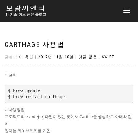
모람씨앤티
토
IT 기술 정보 공유 블로그
글
내
비
게
이
CARTHAGE 사용법
션
글쓴이
이 용민
|
2017년 11월 10일
|
댓글 없음
|
SWIFT
1. 설치
$ brew update

2. 사용방법
프로젝트의 .xcodejroj 파일이 있는 곳에서 Cartfile을 생성하고 아래와 같
이
원하는 라이브러리를 기입