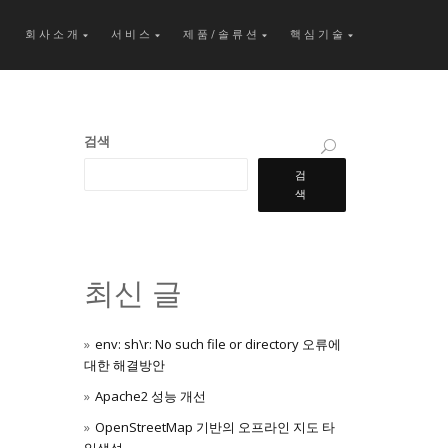
회사소개
서비스
제품/솔류션
핵심기술
검색
검
색
최신 글
env: sh\r: No such file or directory 오류에
대한 해결방안
Apache2 성능 개선
OpenStreetMap 기반의 오프라인 지도 타