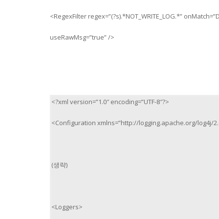
<RegexFilter regex=”(?s).*NOT_WRITE_LOG.*” onMatch=
useRawMsg=”true” />
<?xml version=”1.0″ encoding=”UTF-8″?>
<Configuration xmlns=”http://logging.apache.org/log4j/2.
(생략)
<Loggers>