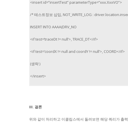
<insert id=”insertTest” parameterType=”xxx.XxxVO”>
/* 테스트정보 삽입, NOT_WRITE_LOG : driver.location.inser
INSERT INTO AAAA(DRV_NO
<if test=’traceDt != null’>, TRACE_DT</if>
<if test=’coordX != null and coordY != null’>, COORD</if>
(생략 )
</insert>
III. 결론
위와 같이 처리하고 이클립스에서 돌려보면 해당 쿼리가 출력