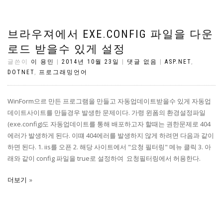
브라우져에서 EXE.CONFIG 파일을 다운
로드 받을수 있게 설정
글쓴이
이 용민
|
2014년 10월 23일
|
댓글 없음
|
ASP.NET
,
DOTNET
,
프로그래밍언어
WinForm으르 만든 프로그램을 만들고 자동업데이트받을수 있게 자동업
데이트사이트를 만들경우 발생한 문제이다. 가령 윈폼의 환경설정파일
(exe.config)도 자동업데이트를 통해 배포하고자 할때는 권한문제로 404
에러가 발생하게 된다. 이떄 404에러를 발생하지 않게 하려면 다음과 같이
하면 된다. 1. iis를 오픈 2. 해당 사이트에서 "요청 필터링" 메뉴 클릭 3. 아
래와 같이 config 파일을 true로 설정하여 요청필터링에서 허용한다.
더보기