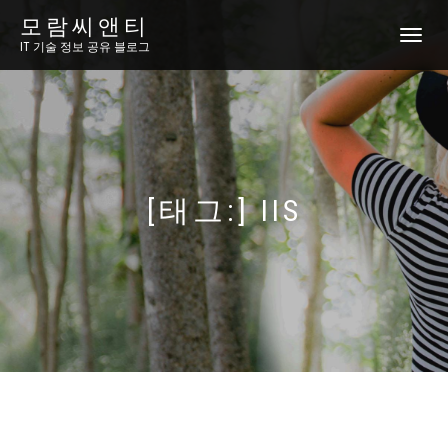
모람씨앤티
토
IT 기술 정보 공유 블로그
글
내
비
게
이
션
[태그:]
IIS