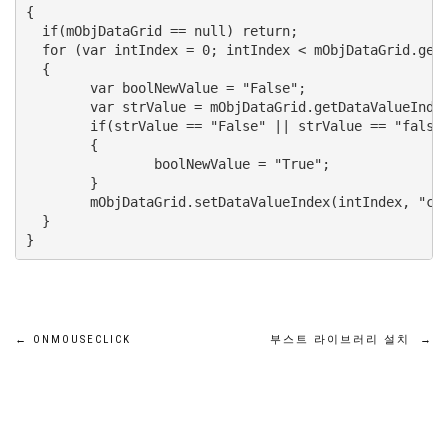
{

  if(mObjDataGrid == null) return;

  for (var intIndex = 0; intIndex < mObjDataGrid.getR
  {

	var boolNewValue = "False";

	var strValue = mObjDataGrid.getDataValueIndex(intIndex, "chk");

	if(strValue == "False" || strValue == "false")

	{

		boolNewValue = "True";

	}

	mObjDataGrid.setDataValueIndex(intIndex, "chk",  boolNewValue);

  }

글
←
ONMOUSECLICK
부스트 라이브러리 설치
→
탐
색