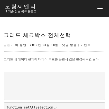
모람씨앤티
토
IT 기술 정보 공유 블로그
글
내
비
게
이
그리드 체크박스 전체선택
션
글쓴이
이 용민
|
2013년 03월 18일
|
댓글 없음
|
이벤트
그리드 내 데이터 전체에 대하여 루프를 돌면서 값을 변경해주면 된다.
function setAllSelection()
