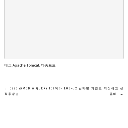
태그
Apache Tomcat
,
다중포트
글
←
CSS3 @MEDIA QUERY IE9이하
LOG4J2 날짜별 파일로 저장하고 싶
적용방법
을때
→
탐
색