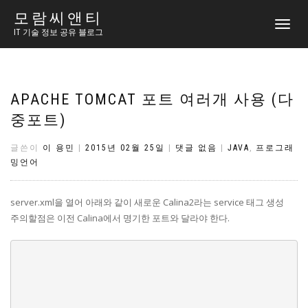
모람씨앤티
토
IT 기술 정보 공유 블로그
글
내
비
게
이
APACHE TOMCAT 포트 여러개 사용 (다
션
중포트)
글쓴이
이 용민
|
2015년 02월 25일
|
댓글 없음
|
JAVA
,
프로그래
밍언어
server.xml을 열어 아래와 같이 새로운 Calina2라는 service 태그 생성
주의할점은 이전 Calina에서 명기한 포트와 달라야 한다.