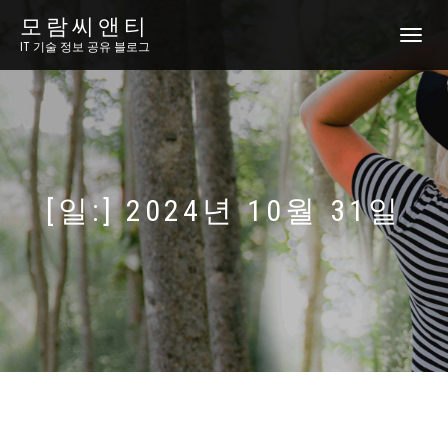
모람씨앤티
토
IT 기술 정보 공유 블로그
글
내
비
게
이
션
[일:]
2024년 10월 31일